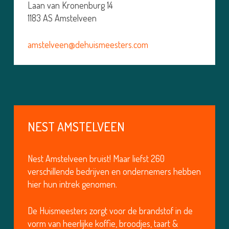
Laan van Kronenburg 14
1183 AS Amstelveen
amstelveen@dehuismeesters.com
NEST AMSTELVEEN
Nest Amstelveen bruist! Maar liefst 260
verschillende bedrijven en ondernemers hebben
hier hun intrek genomen.
De Huismeesters zorgt voor de brandstof in de
vorm van heerlijke koffie, broodjes, taart &