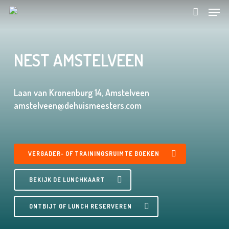
Skip
Menu
to
account
main
content
NEST AMSTELVEEN
Laan van Kronenburg 14, Amstelveen
amstelveen@dehuismeesters.com
VERGADER- OF TRAININGSRUIMTE BOEKEN
BEKIJK DE LUNCHKAART
ONTBIJT OF LUNCH RESERVEREN