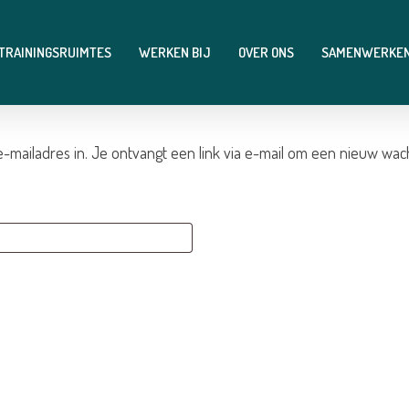
 TRAININGSRUIMTES
WERKEN BIJ
OVER ONS
SAMENWERKE
ailadres in. Je ontvangt een link via e-mail om een nieuw wacht