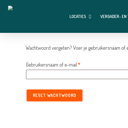
Skip
to
LOCATIES
VERGADER- EN
main
content
Wachtwoord vergeten? Voer je gebruikersnaam of e-m
Vereist
Gebruikersnaam of e-mail
*
RESET WACHTWOORD