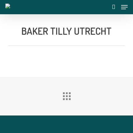
Skip
Menu
to
account
main
content
BAKER TILLY UTRECHT