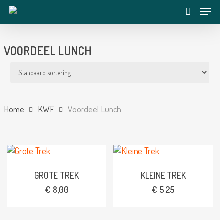
Skip
Menu
to
account
main
content
VOORDEEL LUNCH
Home
KWF
Voordeel Lunch
GROTE TREK
KLEINE TREK
€
8,00
€
5,25