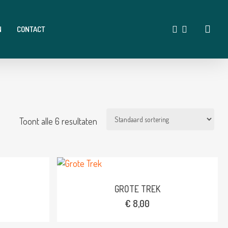
acco
FACEBOOK
INSTAGRAM
N
CONTACT
Toont alle 6 resultaten
Dit
product
heeft
meerdere
GROTE TREK
variaties.
€
8,00
Deze
optie