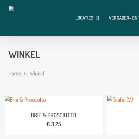
Skip
to
LOCATIES
VERGADER- EN
main
content
WINKEL
Home
Winkel
BRIE & PROSCIUTTO
€
3,25
Dit