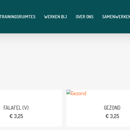
 TRAININGSRUIMTES
WERKEN BIJ
OVER ONS
SAMENWERKE
FALAFEL (V)
GEZOND
€
3,25
€
3,25