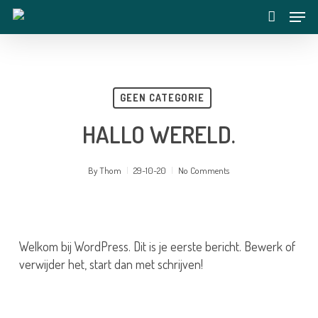
Skip
Menu
to
account
main
content
GEEN CATEGORIE
HALLO WERELD.
By
Thom
29-10-20
No Comments
Welkom bij WordPress. Dit is je eerste bericht. Bewerk of
verwijder het, start dan met schrijven!