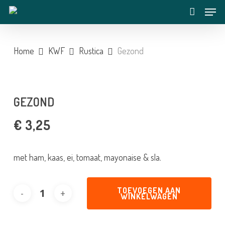
Skip
Menu
to
account
main
content
Home
KWF
Rustica
Gezond
GEZOND
€
3,25
met ham, kaas, ei, tomaat, mayonaise & sla.
TOEVOEGEN AAN
WINKELWAGEN