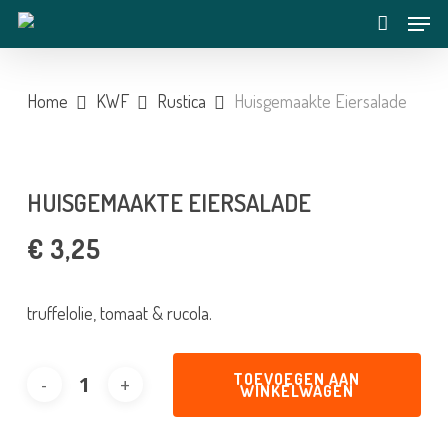
Skip
Menu
to
account
main
content
Home
KWF
Rustica
Huisgemaakte Eiersalade
HUISGEMAAKTE EIERSALADE
€
3,25
truffelolie, tomaat & rucola.
TOEVOEGEN AAN
WINKELWAGEN